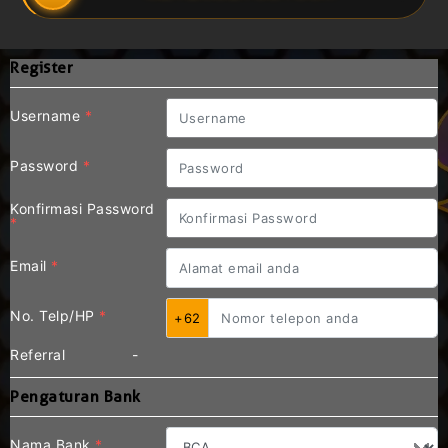
Register
Username
*
Password
*
Konfirmasi Password
*
Email
*
No. Telp/HP
*
+62
Referral
-
Pengaturan Bank
Nama Bank
*