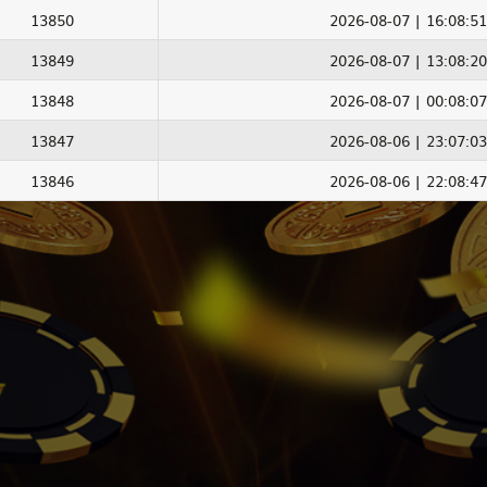
13850
2026-08-07 | 16:08:51
13849
2026-08-07 | 13:08:20
13848
2026-08-07 | 00:08:07
13847
2026-08-06 | 23:07:03
13846
2026-08-06 | 22:08:47