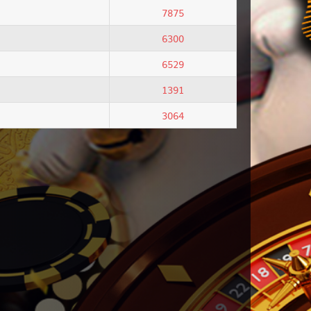
7875
6300
6529
1391
3064